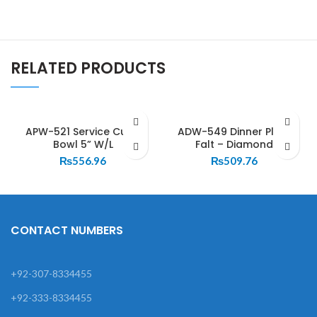
RELATED PRODUCTS
APW-521 Service Curry
ADW-549 Dinner Plate
Bowl 5” W/L
Falt – Diamond
₨
556.96
₨
509.76
CONTACT NUMBERS
+92-307-8334455
+92-333-8334455