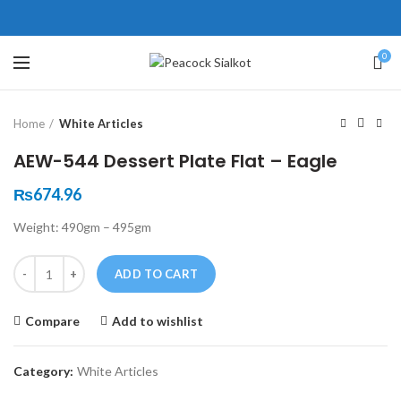
ne # 5 Peshawar
壯陽藥台灣購物
犀利士壯陽藥線上購買
0
Click to enlarge
保持溝通ED經常會在戀愛中造成
學習更多的前戲通常情況下，一
Home
White Articles
麻煩，這不是因為缺乏性生活，而
些前戲都可以很好的幫助你獲得一
是因為缺乏溝通，所以保持談話很
場高質量的夫妻生活。
犀利士
治療
AEW-544 Dessert Plate Flat – Eagle
重要。
陽痿，其藥理是使陰莖海綿體平滑
威而鋼
隨之而來的就是你們
₨
674.96
的矛盾越來越大，往往這是ED的情
肌放鬆，便於陰莖快速充血達到滿
Weight: 490gm – 495gm
況就會變得更加嚴重。
意的堅硬勃起。在醫學界和陽痿病
患期望下，犀利士作為新一批藥
Quantity
ADD TO CART
物，有其優良特點。
Compare
Add to wishlist
Category:
White Articles