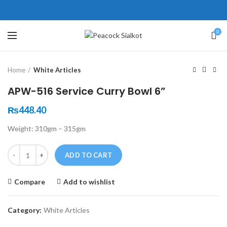
ne # 5 Peshawar
壯陽藥台灣購物
犀利士壯陽藥線上購買
0
Click to enlarge
保持溝通ED經常會在戀愛中造成
學習更多的前戲通常情況下，一
Home
White Articles
麻煩，這不是因為缺乏性生活，而
些前戲都可以很好的幫助你獲得一
是因為缺乏溝通，所以保持談話很
場高質量的夫妻生活。
犀利士
治療
APW-516 Service Curry Bowl 6”
重要。
陽痿，其藥理是使陰莖海綿體平滑
威而鋼
隨之而來的就是你們
₨
448.40
的矛盾越來越大，往往這是ED的情
肌放鬆，便於陰莖快速充血達到滿
Weight: 310gm – 315gm
況就會變得更加嚴重。
意的堅硬勃起。在醫學界和陽痿病
患期望下，犀利士作為新一批藥
Quantity
ADD TO CART
物，有其優良特點。
Compare
Add to wishlist
Category:
White Articles