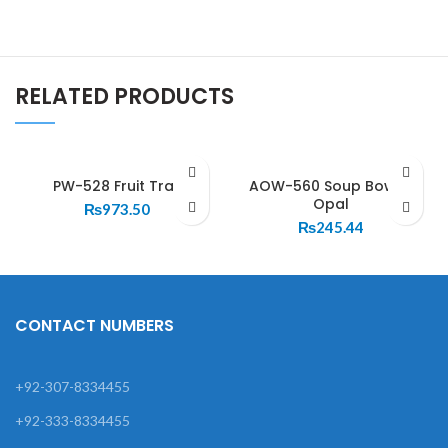
RELATED PRODUCTS
PW-528 Fruit Tray
AOW-560 Soup Bowl –
Opal
₨
973.50
₨
245.44
CONTACT NUMBERS
+92-307-8334455
+92-333-8334455