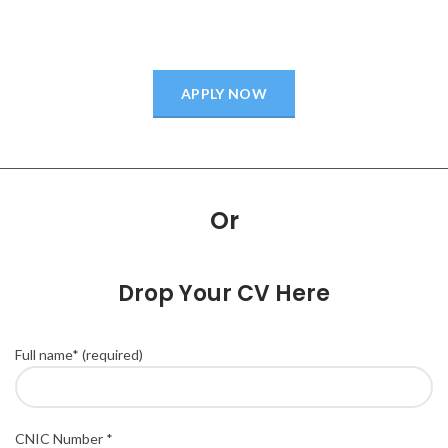
APPLY NOW
Or
Drop Your CV Here
Full name* (required)
CNIC Number *