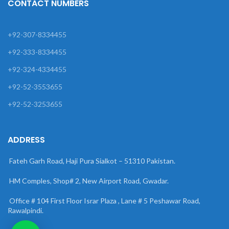
CONTACT NUMBERS
+92-307-8334455
+92-333-8334455
+92-324-4334455
+92-52-3553655
+92-52-3253655
ADDRESS
Fateh Garh Road, Haji Pura Sialkot – 51310 Pakistan.
HM Comples, Shop# 2, New Airport Road, Gwadar.
Office # 104 First Floor Israr Plaza , Lane # 5 Peshawar Road,
Rawalpindi.