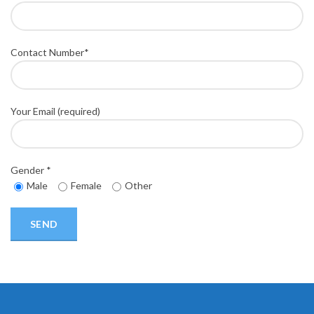
Contact Number*
Your Email (required)
Gender *
Male
Female
Other