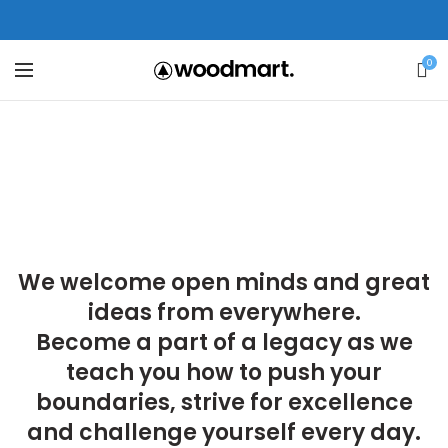
ne # 5 Peshawar
壯陽藥台灣購物
犀利士壯陽藥線上購買
0
保持溝通ED經常會在戀愛中造成
學習更多的前戲通常情況下，一
麻煩，這不是因為缺乏性生活，而
些前戲都可以很好的幫助你獲得一
是因為缺乏溝通，所以保持談話很
場高質量的夫妻生活。
犀利士
治療
重要。
陽痿，其藥理是使陰莖海綿體平滑
威而鋼
隨之而來的就是你們
的矛盾越來越大，往往這是ED的情
肌放鬆，便於陰莖快速充血達到滿
況就會變得更加嚴重。
意的堅硬勃起。在醫學界和陽痿病
We welcome open minds and great
患期望下，犀利士作為新一批藥
ideas from everywhere.
物，有其優良特點。
Become a part of a legacy as we
teach you how to push your
boundaries, strive for excellence
and challenge yourself every day.