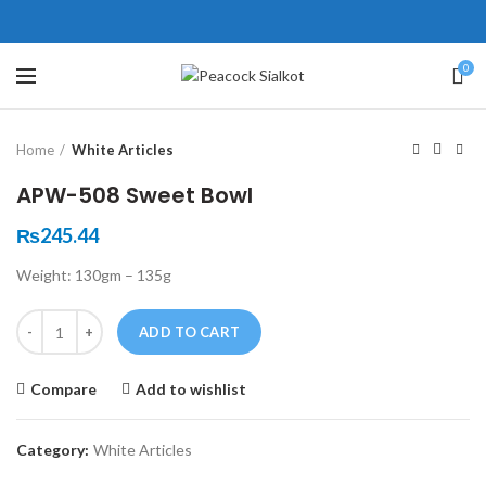
ne # 5 Peshawar
壯陽藥台灣購物
犀利士壯陽藥線上購買
0
Click to enlarge
保持溝通ED經常會在戀愛中造成
學習更多的前戲通常情況下，一
Home
White Articles
麻煩，這不是因為缺乏性生活，而
些前戲都可以很好的幫助你獲得一
是因為缺乏溝通，所以保持談話很
場高質量的夫妻生活。
犀利士
治療
APW-508 Sweet Bowl
重要。
陽痿，其藥理是使陰莖海綿體平滑
威而鋼
隨之而來的就是你們
₨
245.44
的矛盾越來越大，往往這是ED的情
肌放鬆，便於陰莖快速充血達到滿
Weight: 130gm – 135g
況就會變得更加嚴重。
意的堅硬勃起。在醫學界和陽痿病
患期望下，犀利士作為新一批藥
Quantity
ADD TO CART
物，有其優良特點。
Compare
Add to wishlist
Category:
White Articles