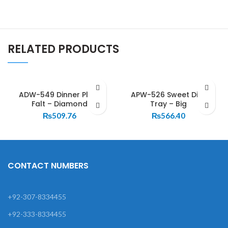
RELATED PRODUCTS
ADW-549 Dinner Plate
APW-526 Sweet Dish
Falt – Diamond
Tray – Big
₨
509.76
₨
566.40
CONTACT NUMBERS
+92-307-8334455
+92-333-8334455