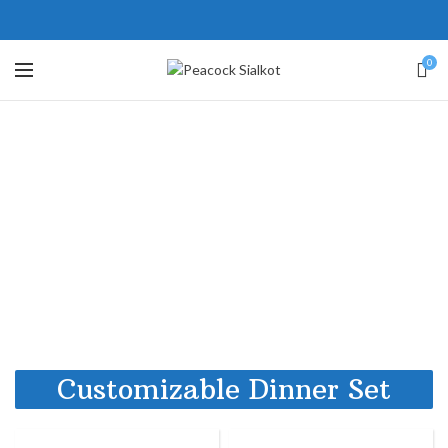
ne # 5 Peshawar
壯陽藥台灣購物
犀利士壯陽藥線上購買
0
保持溝通ED經常會在戀愛中造成
學習更多的前戲通常情況下，一
麻煩，這不是因為缺乏性生活，而
些前戲都可以很好的幫助你獲得一
是因為缺乏溝通，所以保持談話很
場高質量的夫妻生活。
犀利士
治療
重要。
陽痿，其藥理是使陰莖海綿體平滑
威而鋼
隨之而來的就是你們
的矛盾越來越大，往往這是ED的情
肌放鬆，便於陰莖快速充血達到滿
況就會變得更加嚴重。
意的堅硬勃起。在醫學界和陽痿病
患期望下，犀利士作為新一批藥
物，有其優良特點。
Customizable Dinner Set