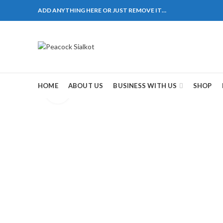
ADD ANYTHING HERE OR JUST REMOVE IT…
1310 Pakistan. HM Comples, Shop# 2, New Airport Ro
ane # 5 Peshawar
煩，這不是因為缺乏性生活，而是因為缺乏溝通，所以
戲都可以很好的幫助你獲得一場高質量的夫妻生活。
HOME
ABOUT US
BUSINESS WITH US
SHOP
Click to enlarge
，便於陰莖快速充血達到滿意的堅硬勃起。在醫學界
越來越大，往往這是ED的情況就會變得更加嚴重。
特點。