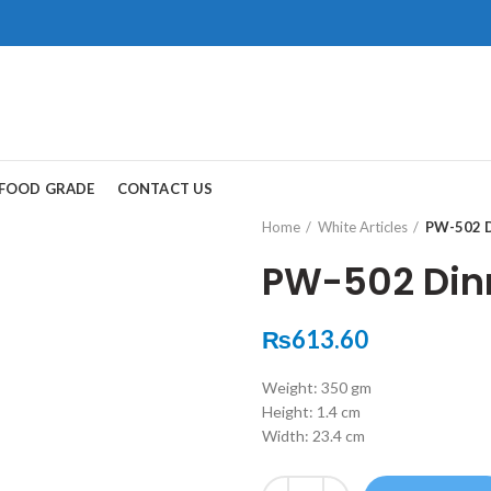
ad, Gwadar.
保持談話很重
犀利士
治療陽
FOOD GRADE
CONTACT US
和陽痿病患期望
Home
White Articles
PW-502 D
PW-502 Dinn
₨
613.60
Weight: 350 gm
Height: 1.4 cm
Width: 23.4 cm
Quantity