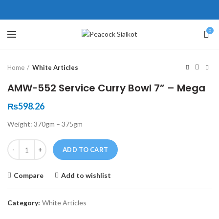
ne # 5 Peshawar
壯陽藥台灣購物
犀利士壯陽藥線上購買
0
Click to enlarge
保持溝通ED經常會在戀愛中造成
學習更多的前戲通常情況下，一
Home
White Articles
麻煩，這不是因為缺乏性生活，而
些前戲都可以很好的幫助你獲得一
是因為缺乏溝通，所以保持談話很
場高質量的夫妻生活。
犀利士
治療
AMW-552 Service Curry Bowl 7” – Mega
重要。
陽痿，其藥理是使陰莖海綿體平滑
威而鋼
隨之而來的就是你們
₨
598.26
的矛盾越來越大，往往這是ED的情
肌放鬆，便於陰莖快速充血達到滿
Weight: 370gm – 375gm
況就會變得更加嚴重。
意的堅硬勃起。在醫學界和陽痿病
患期望下，犀利士作為新一批藥
Quantity
ADD TO CART
物，有其優良特點。
Compare
Add to wishlist
Category:
White Articles