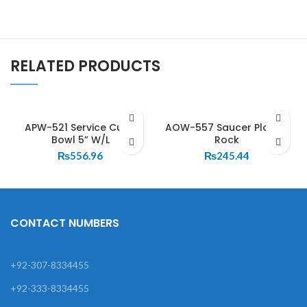
RELATED PRODUCTS
APW-521 Service Curry
AOW-557 Saucer Plate –
Bowl 5” W/L
Rock
₨
556.96
₨
245.44
CONTACT NUMBERS
+92-307-8334455
+92-333-8334455