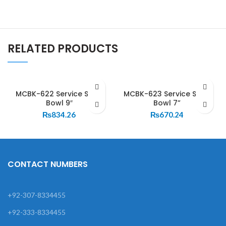
RELATED PRODUCTS
MCBK-622 Service Soup
MCBK-623 Service Soup
Bowl 9″
Bowl 7”
₨
834.26
₨
670.24
CONTACT NUMBERS
+92-307-8334455
+92-333-8334455