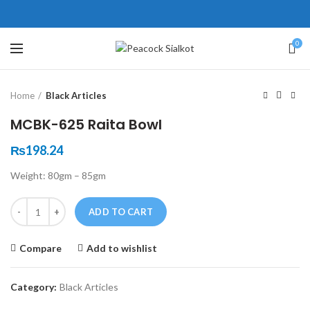
ne # 5 Peshawar
壯陽藥台灣購物
犀利士壯陽藥線上購買
0
Click to enlarge
保持溝通ED經常會在戀愛中造成
學習更多的前戲通常情況下，一
Home
Black Articles
麻煩，這不是因為缺乏性生活，而
些前戲都可以很好的幫助你獲得一
是因為缺乏溝通，所以保持談話很
場高質量的夫妻生活。
犀利士
治療
MCBK-625 Raita Bowl
重要。
陽痿，其藥理是使陰莖海綿體平滑
威而鋼
隨之而來的就是你們
₨
198.24
的矛盾越來越大，往往這是ED的情
肌放鬆，便於陰莖快速充血達到滿
Weight: 80gm – 85gm
況就會變得更加嚴重。
意的堅硬勃起。在醫學界和陽痿病
患期望下，犀利士作為新一批藥
Quantity
ADD TO CART
物，有其優良特點。
Compare
Add to wishlist
Category:
Black Articles