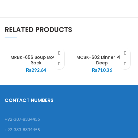
RELATED PRODUCTS
MRBK-656 Soup Bowl –
MCBK-602 Dinner Plate
Rock
Deep
₨
292.64
₨
710.36
CONTACT NUMBERS
+92-307-8334455
+92-333-8334455