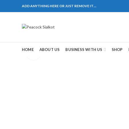
ADD ANYTHING HERE OR JUST REMOVE IT…
1310 Pakistan. HM Comples, Shop# 2, New Airport Ro
ane # 5 Peshawar
煩，這不是因為缺乏性生活，而是因為缺乏溝通，所以
戲都可以很好的幫助你獲得一場高質量的夫妻生活。
HOME
ABOUT US
BUSINESS WITH US
SHOP
Click to enlarge
，便於陰莖快速充血達到滿意的堅硬勃起。在醫學界
越來越大，往往這是ED的情況就會變得更加嚴重。
特點。