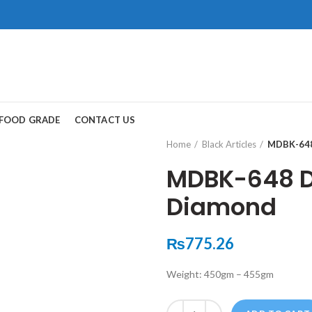
ad, Gwadar.
保持談話很重
犀利士
治療陽
FOOD GRADE
CONTACT US
和陽痿病患期望
Home
Black Articles
MDBK-648 
MDBK-648 Di
Diamond
₨
775.26
Weight: 450gm – 455gm
Quantity