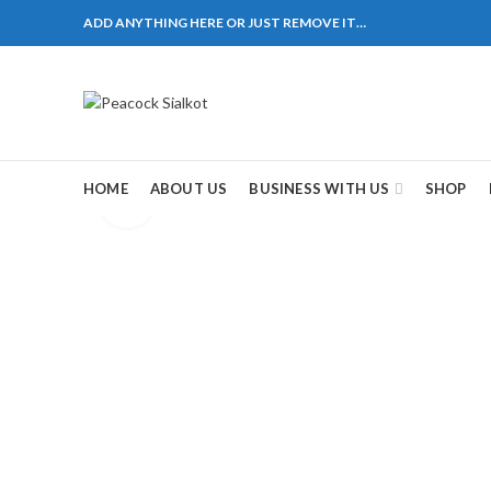
ADD ANYTHING HERE OR JUST REMOVE IT…
1310 Pakistan. HM Comples, Shop# 2, New Airport Ro
ane # 5 Peshawar
煩，這不是因為缺乏性生活，而是因為缺乏溝通，所以
戲都可以很好的幫助你獲得一場高質量的夫妻生活。
HOME
ABOUT US
BUSINESS WITH US
SHOP
Click to enlarge
，便於陰莖快速充血達到滿意的堅硬勃起。在醫學界
越來越大，往往這是ED的情況就會變得更加嚴重。
特點。