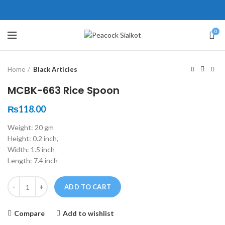
ne # 5 Peshawar
壯陽藥台灣購物
犀利士壯陽藥線上購買
0
Click to enlarge
保持溝通ED經常會在戀愛中造成
學習更多的前戲通常情況下，一
Home
Black Articles
麻煩，這不是因為缺乏性生活，而
些前戲都可以很好的幫助你獲得一
是因為缺乏溝通，所以保持談話很
場高質量的夫妻生活。
犀利士
治療
MCBK-663 Rice Spoon
重要。
陽痿，其藥理是使陰莖海綿體平滑
威而鋼
隨之而來的就是你們
₨
118.00
的矛盾越來越大，往往這是ED的情
肌放鬆，便於陰莖快速充血達到滿
Weight: 20 gm
況就會變得更加嚴重。
意的堅硬勃起。在醫學界和陽痿病
Height: 0.2 inch,
患期望下，犀利士作為新一批藥
Width: 1.5 inch
物，有其優良特點。
Length: 7.4 inch
Quantity
ADD TO CART
Compare
Add to wishlist