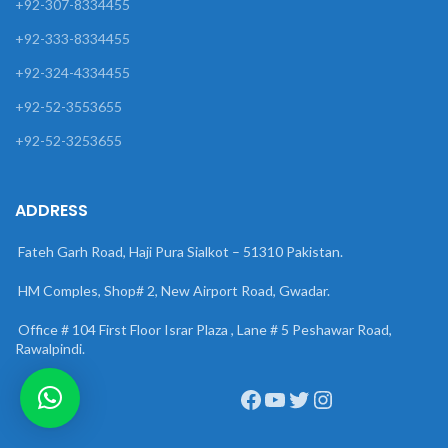
+92-307-8334455
+92-333-8334455
+92-324-4334455
+92-52-3553655
+92-52-3253655
ADDRESS
Fateh Garh Road, Haji Pura Sialkot – 51310 Pakistan.
HM Comples, Shop# 2, New Airport Road, Gwadar.
Office # 104 First Floor Israr Plaza , Lane # 5 Peshawar Road,
Rawalpindi.
Facebook
YouTube
Twitter
Instagram