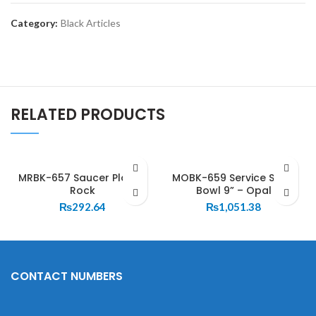
Category:
Black Articles
RELATED PRODUCTS
MRBK-657 Saucer Plate –
MOBK-659 Service Soup
Rock
Bowl 9” – Opal
₨
292.64
₨
1,051.38
CONTACT NUMBERS