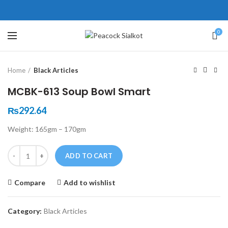
ne # 5 Peshawar
壯陽藥台灣購物
犀利士壯陽藥線上購買
0
Click to enlarge
保持溝通ED經常會在戀愛中造成
學習更多的前戲通常情況下，一
Home
Black Articles
麻煩，這不是因為缺乏性生活，而
些前戲都可以很好的幫助你獲得一
是因為缺乏溝通，所以保持談話很
場高質量的夫妻生活。
犀利士
治療
MCBK-613 Soup Bowl Smart
重要。
陽痿，其藥理是使陰莖海綿體平滑
威而鋼
隨之而來的就是你們
₨
292.64
的矛盾越來越大，往往這是ED的情
肌放鬆，便於陰莖快速充血達到滿
Weight: 165gm – 170gm
況就會變得更加嚴重。
意的堅硬勃起。在醫學界和陽痿病
患期望下，犀利士作為新一批藥
Quantity
ADD TO CART
物，有其優良特點。
Compare
Add to wishlist
Category:
Black Articles