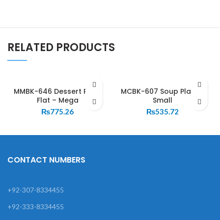
RELATED PRODUCTS
MMBK-646 Dessert Plate
MCBK-607 Soup Plate –
Flat – Mega
Small
₨
775.26
₨
535.72
CONTACT NUMBERS
+92-307-8334455
+92-333-8334455