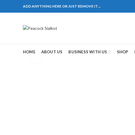
ADD ANYTHING HERE OR JUST REMOVE IT…
1310 Pakistan. HM Comples, Shop# 2, New Airport Ro
ane # 5 Peshawar
煩，這不是因為缺乏性生活，而是因為缺乏溝通，所以
戲都可以很好的幫助你獲得一場高質量的夫妻生活。
HOME
ABOUT US
BUSINESS WITH US
SHOP
Click to enlarge
，便於陰莖快速充血達到滿意的堅硬勃起。在醫學界
越來越大，往往這是ED的情況就會變得更加嚴重。
特點。