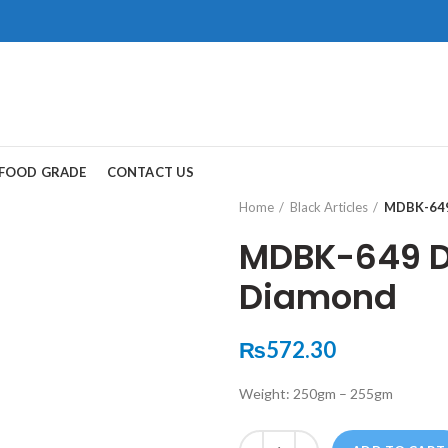
ad, Gwadar.
保持談話很重
犀利士
治療陽
FOOD GRADE
CONTACT US
和陽痿病患期望
Home
Black Articles
MDBK-649 
MDBK-649 De
Diamond
₨
572.30
Weight: 250gm – 255gm
Quantity