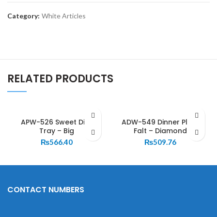
Category:
White Articles
RELATED PRODUCTS
APW-526 Sweet Dish
ADW-549 Dinner Plate
Tray – Big
Falt – Diamond
₨
566.40
₨
509.76
CONTACT NUMBERS