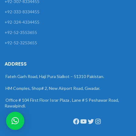
+92-307-8334455
+92-333-8334455
+92-324-4334455
+92-52-3553655
+92-52-3253655
ADDRESS
Fateh Garh Road, Haji Pura Sialkot – 51310 Pakistan.
HM Comples, Shop# 2, New Airport Road, Gwadar.
Office # 104 First Floor Israr Plaza , Lane # 5 Peshawar Road,
Rawalpindi.
Facebook
YouTube
Twitter
Instagram