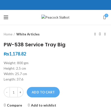
ne # 5 Peshawar
壯陽藥台灣購物
犀利士壯陽藥線上購買
0
Click to enlarge
保持溝通ED經常會在戀愛中造成
學習更多的前戲通常情況下，一
Home
White Articles
麻煩，這不是因為缺乏性生活，而
些前戲都可以很好的幫助你獲得一
是因為缺乏溝通，所以保持談話很
場高質量的夫妻生活。
犀利士
治療
PW-538 Service Tray Big
重要。
陽痿，其藥理是使陰莖海綿體平滑
威而鋼
隨之而來的就是你們
₨
1,178.82
的矛盾越來越大，往往這是ED的情
肌放鬆，便於陰莖快速充血達到滿
Weight: 800 gm
況就會變得更加嚴重。
意的堅硬勃起。在醫學界和陽痿病
Height: 2.5 cm
患期望下，犀利士作為新一批藥
Width: 25.7 cm
物，有其優良特點。
Length: 37.6
Quantity
ADD TO CART
Compare
Add to wishlist