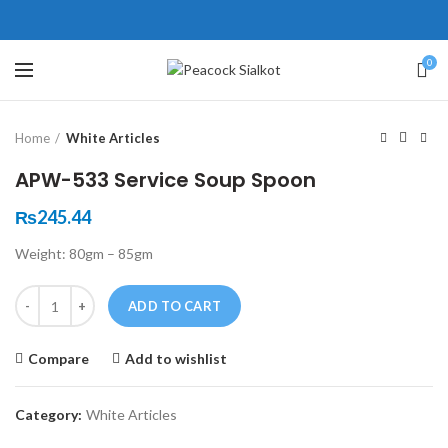
ne # 5 Peshawar
壯陽藥台灣購物
犀利士壯陽藥線上購買
0
Click to enlarge
保持溝通ED經常會在戀愛中造成
學習更多的前戲通常情況下，一
Home
White Articles
麻煩，這不是因為缺乏性生活，而
些前戲都可以很好的幫助你獲得一
是因為缺乏溝通，所以保持談話很
場高質量的夫妻生活。
犀利士
治療
APW-533 Service Soup Spoon
重要。
陽痿，其藥理是使陰莖海綿體平滑
威而鋼
隨之而來的就是你們
₨
245.44
的矛盾越來越大，往往這是ED的情
肌放鬆，便於陰莖快速充血達到滿
Weight: 80gm – 85gm
況就會變得更加嚴重。
意的堅硬勃起。在醫學界和陽痿病
患期望下，犀利士作為新一批藥
Quantity
ADD TO CART
物，有其優良特點。
Compare
Add to wishlist
Category:
White Articles