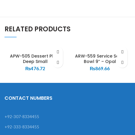
RELATED PRODUCTS
APW-505 Dessert Plate
ARW-559 Service Soup
Deep Small
Bowl 9” – Opal
₨
476.72
₨
869.66
CONTACT NUMBERS
+92-307-8334455
+92-333-8334455