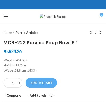
ne # 5 Peshawar
壯陽藥台灣購物
犀利士壯陽藥線上購買
0
Click to enlarge
保持溝通ED經常會在戀愛中造成
學習更多的前戲通常情況下，一
Home
Purple Articles
麻煩，這不是因為缺乏性生活，而
些前戲都可以很好的幫助你獲得一
是因為缺乏溝通，所以保持談話很
場高質量的夫妻生活。
犀利士
治療
MCB-222 Service Soup Bowl 9″
重要。
陽痿，其藥理是使陰莖海綿體平滑
威而鋼
隨之而來的就是你們
₨
834.26
的矛盾越來越大，往往這是ED的情
肌放鬆，便於陰莖快速充血達到滿
Weight: 450 gm
況就會變得更加嚴重。
意的堅硬勃起。在醫學界和陽痿病
Height: 18.2 cm
患期望下，犀利士作為新一批藥
Width: 23.8 cm, 1600m
物，有其優良特點。
Quantity
ADD TO CART
Compare
Add to wishlist