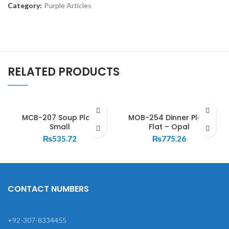
Category:
Purple Articles
RELATED PRODUCTS
MCB-207 Soup Plate
MOB-254 Dinner Plate
Small
Flat – Opal
₨
535.72
₨
775.26
CONTACT NUMBERS
+92-307-8334455