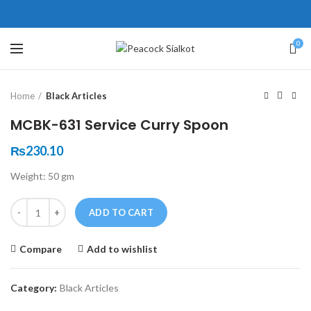
ne # 5 Peshawar
壯陽藥台灣購物
犀利士壯陽藥線上購買
0
Click to enlarge
保持溝通ED經常會在戀愛中造成
學習更多的前戲通常情況下，一
Home
Black Articles
麻煩，這不是因為缺乏性生活，而
些前戲都可以很好的幫助你獲得一
是因為缺乏溝通，所以保持談話很
場高質量的夫妻生活。
犀利士
治療
MCBK-631 Service Curry Spoon
重要。
陽痿，其藥理是使陰莖海綿體平滑
威而鋼
隨之而來的就是你們
₨
230.10
的矛盾越來越大，往往這是ED的情
肌放鬆，便於陰莖快速充血達到滿
Weight: 50 gm
況就會變得更加嚴重。
意的堅硬勃起。在醫學界和陽痿病
患期望下，犀利士作為新一批藥
Quantity
ADD TO CART
物，有其優良特點。
Compare
Add to wishlist
Category:
Black Articles