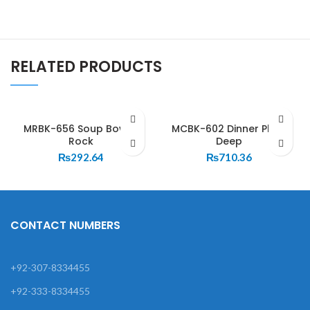
RELATED PRODUCTS
MRBK-656 Soup Bowl –
MCBK-602 Dinner Plate
Rock
Deep
₨
292.64
₨
710.36
CONTACT NUMBERS
+92-307-8334455
+92-333-8334455