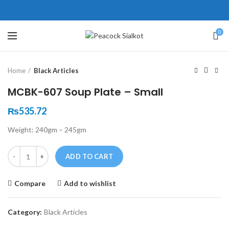
ne # 5 Peshawar
壯陽藥台灣購物
犀利士壯陽藥線上購買
0
Click to enlarge
保持溝通ED經常會在戀愛中造成
學習更多的前戲通常情況下，一
Home
Black Articles
麻煩，這不是因為缺乏性生活，而
些前戲都可以很好的幫助你獲得一
是因為缺乏溝通，所以保持談話很
場高質量的夫妻生活。
犀利士
治療
MCBK-607 Soup Plate – Small
重要。
陽痿，其藥理是使陰莖海綿體平滑
威而鋼
隨之而來的就是你們
₨
535.72
的矛盾越來越大，往往這是ED的情
肌放鬆，便於陰莖快速充血達到滿
Weight: 240gm – 245gm
況就會變得更加嚴重。
意的堅硬勃起。在醫學界和陽痿病
患期望下，犀利士作為新一批藥
Quantity
ADD TO CART
物，有其優良特點。
Compare
Add to wishlist
Category:
Black Articles