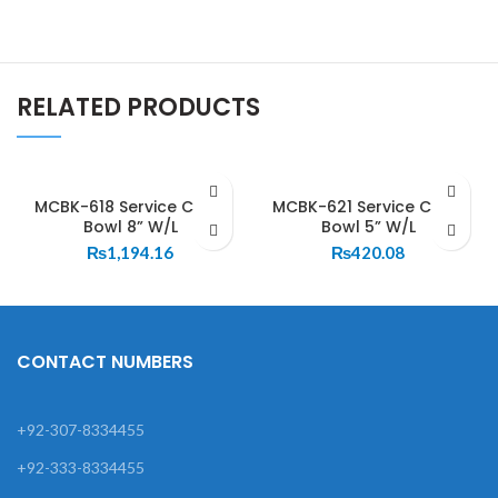
RELATED PRODUCTS
MCBK-618 Service Curry
MCBK-621 Service Curry
Bowl 8” W/L
Bowl 5” W/L
₨
1,194.16
₨
420.08
CONTACT NUMBERS
+92-307-8334455
+92-333-8334455