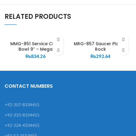
RELATED PRODUCTS
MMG-851 Service Curry
MRG-857 Saucer Plate –
Bowl 9” – Mega
Rock
₨
834.26
₨
292.64
CONTACT NUMBERS
+92-307-8334455
+92-333-8334455
+92-324-4334455
+92-52-3553655