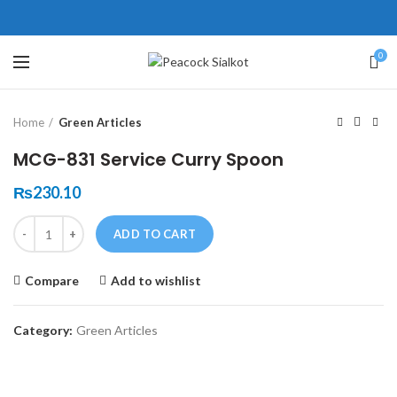
ne # 5 Peshawar
壯陽藥台灣購物
犀利士壯陽藥線上購買
0
Click to enlarge
保持溝通ED經常會在戀愛中造成
學習更多的前戲通常情況下，一
Home
Green Articles
麻煩，這不是因為缺乏性生活，而
些前戲都可以很好的幫助你獲得一
是因為缺乏溝通，所以保持談話很
場高質量的夫妻生活。
犀利士
治療
MCG-831 Service Curry Spoon
重要。
陽痿，其藥理是使陰莖海綿體平滑
威而鋼
隨之而來的就是你們
₨
230.10
的矛盾越來越大，往往這是ED的情
肌放鬆，便於陰莖快速充血達到滿
Quantity
況就會變得更加嚴重。
意的堅硬勃起。在醫學界和陽痿病
ADD TO CART
患期望下，犀利士作為新一批藥
Compare
Add to wishlist
物，有其優良特點。
Category:
Green Articles