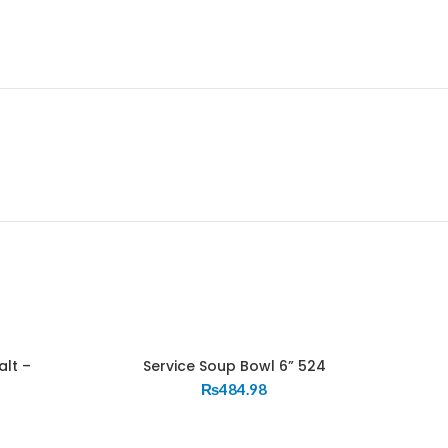
alt –
Service Soup Bowl 6” 524
₨
484.98