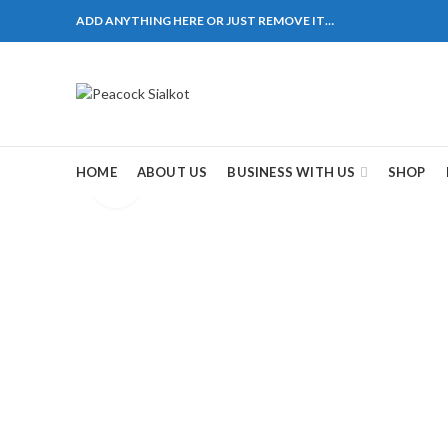
ADD ANYTHING HERE OR JUST REMOVE IT…
1310 Pakistan. HM Comples, Shop# 2, New Airport Ro
ane # 5 Peshawar
煩，這不是因為缺乏性生活，而是因為缺乏溝通，所以
戲都可以很好的幫助你獲得一場高質量的夫妻生活。
HOME
ABOUT US
BUSINESS WITH US
SHOP
Click to enlarge
，便於陰莖快速充血達到滿意的堅硬勃起。在醫學界
越來越大，往往這是ED的情況就會變得更加嚴重。
特點。