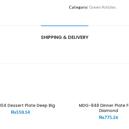
Category:
Green Articles
SHIPPING & DELIVERY
4 Dessert Plate Deep Big
MDG-848 Dinner Plate F
Diamond
₨
558.14
₨
775.26