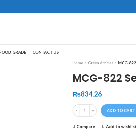
ad, Gwadar.
保持談話很重
犀利士
治療陽
FOOD GRADE
CONTACT US
和陽痿病患期望
Home
Green Articles
MCG-822 
MCG-822 Ser
₨
834.26
Quantity
ADD TO CART
Compare
Add to wishlis