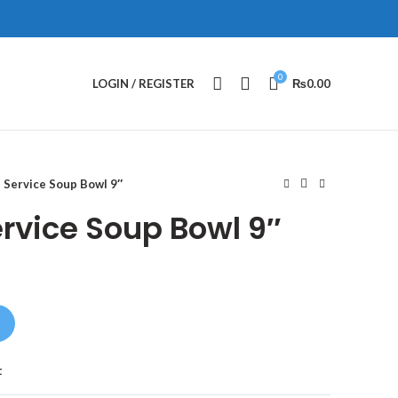
0
LOGIN / REGISTER
₨
0.00
Service Soup Bowl 9″
vice Soup Bowl 9″
t