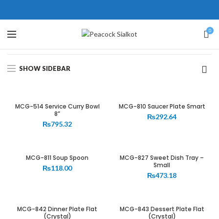
ne # 5 Peshawar
壯陽藥台灣購物
犀利士壯陽藥線上購買
0
Showing 1–12 of 66 results
保持溝通ED經常會在戀愛中造成
學習更多的前戲通常情況下，一
麻煩，這不是因為缺乏性生活，而
些前戲都可以很好的幫助你獲得一
SHOW SIDEBAR
是因為缺乏溝通，所以保持談話很
場高質量的夫妻生活。
犀利士
治療
重要。
陽痿，其藥理是使陰莖海綿體平滑
威而鋼
隨之而來的就是你們
MCG-514 Service Curry Bowl
MCG-810 Saucer Plate Smart
的矛盾越來越大，往往這是ED的情
肌放鬆，便於陰莖快速充血達到滿
8”
₨
292.64
₨
795.32
況就會變得更加嚴重。
意的堅硬勃起。在醫學界和陽痿病
患期望下，犀利士作為新一批藥
物，有其優良特點。
MCG-811 Soup Spoon
MCG-827 Sweet Dish Tray –
Small
₨
118.00
₨
473.18
MCG-842 Dinner Plate Flat
MCG-843 Dessert Plate Flat
(Crystal)
(Crystal)