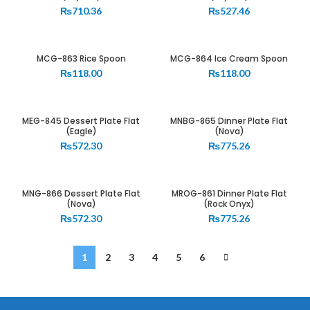
₨
710.36
₨
527.46
MCG-863 Rice Spoon
MCG-864 Ice Cream Spoon
₨
118.00
₨
118.00
MEG-845 Dessert Plate Flat
MNBG-865 Dinner Plate Flat
(Eagle)
(Nova)
₨
572.30
₨
775.26
MNG-866 Dessert Plate Flat
MROG-861 Dinner Plate Flat
(Nova)
(Rock Onyx)
₨
572.30
₨
775.26
1
2
3
4
5
6