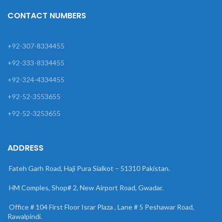
CONTACT NUMBERS
+92-307-8334455
+92-333-8334455
+92-324-4334455
+92-52-3553655
+92-52-3253655
ADDRESS
Fateh Garh Road, Haji Pura Sialkot – 51310 Pakistan.
HM Comples, Shop# 2, New Airport Road, Gwadar.
Office # 104 First Floor Israr Plaza , Lane # 5 Peshawar Road,
Rawalpindi.