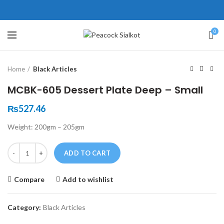
ne # 5 Peshawar
壯陽藥台灣購物
犀利士壯陽藥線上購買
0
Click to enlarge
保持溝通ED經常會在戀愛中造成
學習更多的前戲通常情況下，一
Home
Black Articles
麻煩，這不是因為缺乏性生活，而
些前戲都可以很好的幫助你獲得一
是因為缺乏溝通，所以保持談話很
場高質量的夫妻生活。
犀利士
治療
MCBK-605 Dessert Plate Deep – Small
重要。
陽痿，其藥理是使陰莖海綿體平滑
威而鋼
隨之而來的就是你們
₨
527.46
的矛盾越來越大，往往這是ED的情
肌放鬆，便於陰莖快速充血達到滿
Weight: 200gm – 205gm
況就會變得更加嚴重。
意的堅硬勃起。在醫學界和陽痿病
患期望下，犀利士作為新一批藥
Quantity
ADD TO CART
物，有其優良特點。
Compare
Add to wishlist
Category:
Black Articles