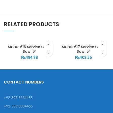
RELATED PRODUCTS
MCBK-616 Service Curry
MCBK-617 Service Curry
Bowl 6”
Bowl 5”
₨
484.98
₨
403.56
CONTACT NUMBERS
+92-307-8334455
+92-333-8334455