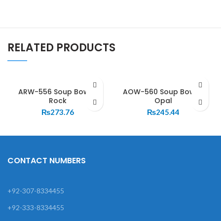
RELATED PRODUCTS
ARW-556 Soup Bowl –
AOW-560 Soup Bowl –
Rock
Opal
₨
273.76
₨
245.44
CONTACT NUMBERS
+92-307-8334455
+92-333-8334455