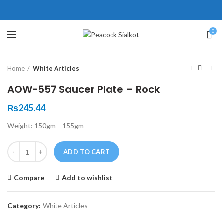
ne # 5 Peshawar
壯陽藥台灣購物
犀利士壯陽藥線上購買
0
Click to enlarge
保持溝通ED經常會在戀愛中造成
學習更多的前戲通常情況下，一
Home
White Articles
麻煩，這不是因為缺乏性生活，而
些前戲都可以很好的幫助你獲得一
是因為缺乏溝通，所以保持談話很
場高質量的夫妻生活。
犀利士
治療
AOW-557 Saucer Plate – Rock
重要。
陽痿，其藥理是使陰莖海綿體平滑
威而鋼
隨之而來的就是你們
₨
245.44
的矛盾越來越大，往往這是ED的情
肌放鬆，便於陰莖快速充血達到滿
Weight: 150gm – 155gm
況就會變得更加嚴重。
意的堅硬勃起。在醫學界和陽痿病
患期望下，犀利士作為新一批藥
Quantity
ADD TO CART
物，有其優良特點。
Compare
Add to wishlist
Category:
White Articles