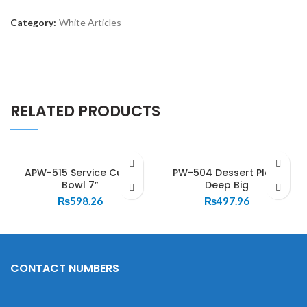
Category:
White Articles
RELATED PRODUCTS
APW-515 Service Curry
PW-504 Dessert Plate
Bowl 7”
Deep Big
₨
598.26
₨
497.96
CONTACT NUMBERS