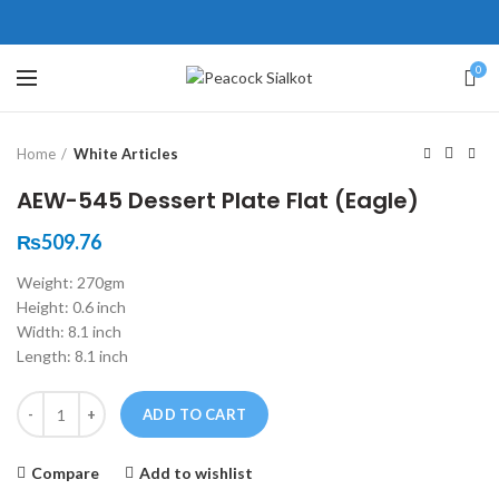
ne # 5 Peshawar
壯陽藥台灣購物
犀利士壯陽藥線上購買
0
Click to enlarge
保持溝通ED經常會在戀愛中造成
學習更多的前戲通常情況下，一
Home
White Articles
麻煩，這不是因為缺乏性生活，而
些前戲都可以很好的幫助你獲得一
是因為缺乏溝通，所以保持談話很
場高質量的夫妻生活。
犀利士
治療
AEW-545 Dessert Plate Flat (Eagle)
重要。
陽痿，其藥理是使陰莖海綿體平滑
威而鋼
隨之而來的就是你們
₨
509.76
的矛盾越來越大，往往這是ED的情
肌放鬆，便於陰莖快速充血達到滿
Weight: 270gm
況就會變得更加嚴重。
意的堅硬勃起。在醫學界和陽痿病
Height: 0.6 inch
患期望下，犀利士作為新一批藥
Width: 8.1 inch
物，有其優良特點。
Length: 8.1 inch
Quantity
ADD TO CART
Compare
Add to wishlist