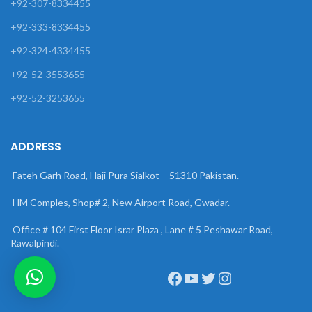
+92-307-8334455
+92-333-8334455
+92-324-4334455
+92-52-3553655
+92-52-3253655
ADDRESS
Fateh Garh Road, Haji Pura Sialkot – 51310 Pakistan.
HM Comples, Shop# 2, New Airport Road, Gwadar.
Office # 104 First Floor Israr Plaza , Lane # 5 Peshawar Road,
Rawalpindi.
Facebook
YouTube
Twitter
Instagram