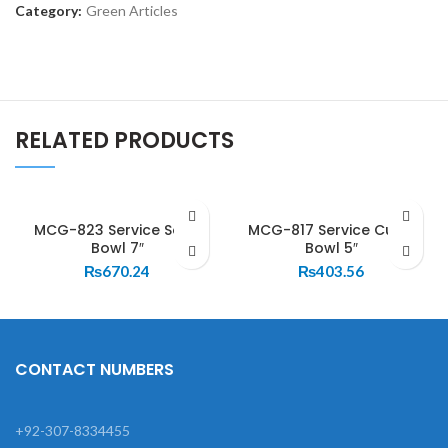
Category:
Green Articles
RELATED PRODUCTS
MCG-823 Service Soup
MCG-817 Service Curry
Bowl 7″
Bowl 5″
₨
670.24
₨
403.56
CONTACT NUMBERS
+92-307-8334455