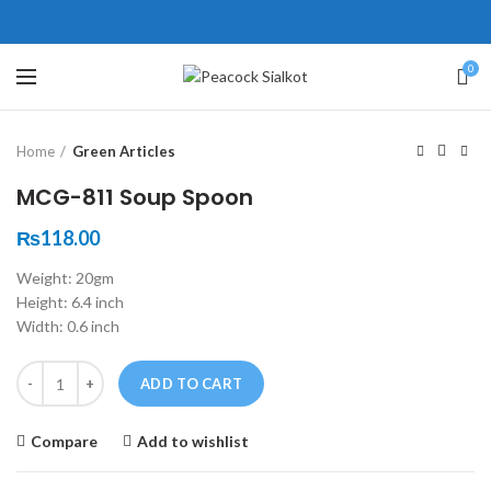
ne # 5 Peshawar
壯陽藥台灣購物
犀利士壯陽藥線上購買
0
Click to enlarge
保持溝通ED經常會在戀愛中造成
學習更多的前戲通常情況下，一
Home
Green Articles
麻煩，這不是因為缺乏性生活，而
些前戲都可以很好的幫助你獲得一
是因為缺乏溝通，所以保持談話很
場高質量的夫妻生活。
犀利士
治療
MCG-811 Soup Spoon
重要。
陽痿，其藥理是使陰莖海綿體平滑
威而鋼
隨之而來的就是你們
₨
118.00
的矛盾越來越大，往往這是ED的情
肌放鬆，便於陰莖快速充血達到滿
Weight: 20gm
況就會變得更加嚴重。
意的堅硬勃起。在醫學界和陽痿病
Height: 6.4 inch
患期望下，犀利士作為新一批藥
Width: 0.6 inch
物，有其優良特點。
Quantity
ADD TO CART
Compare
Add to wishlist