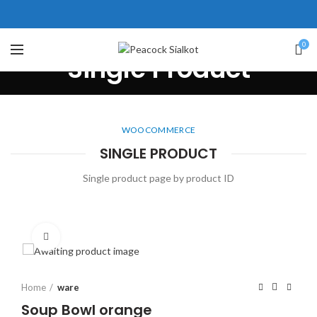
310 Pakistan. HM Comples,
op# 2, New Airport Road, Gwadar.
ice # 104 First Floor Israr Plaza ,
0
Single Product
ne # 5 Peshawar
壯陽藥台灣購物
犀利士壯陽藥線上購買
保持溝通ED經常會在戀愛中造成
學習更多的前戲通常情況下，一
WOOCOMMERCE
SINGLE PRODUCT
麻煩，這不是因為缺乏性生活，而
些前戲都可以很好的幫助你獲得一
是因為缺乏溝通，所以保持談話很
場高質量的夫妻生活。
犀利士
治療
Single product page by product ID
重要。
陽痿，其藥理是使陰莖海綿體平滑
威而鋼
隨之而來的就是你們
的矛盾越來越大，往往這是ED的情
肌放鬆，便於陰莖快速充血達到滿
況就會變得更加嚴重。
意的堅硬勃起。在醫學界和陽痿病
Click to enlarge
患期望下，犀利士作為新一批藥
物，有其優良特點。
Home
ware
Soup Bowl orange