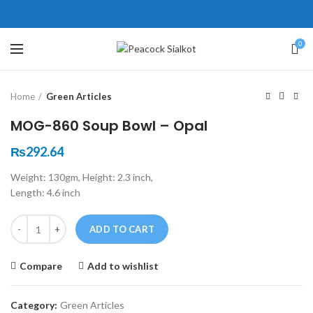
ne # 5 Peshawar
壯陽藥台灣購物
犀利士壯陽藥線上購買
0
Click to enlarge
保持溝通ED經常會在戀愛中造成
學習更多的前戲通常情況下，一
Home
Green Articles
麻煩，這不是因為缺乏性生活，而
些前戲都可以很好的幫助你獲得一
是因為缺乏溝通，所以保持談話很
場高質量的夫妻生活。
犀利士
治療
MOG-860 Soup Bowl – Opal
重要。
陽痿，其藥理是使陰莖海綿體平滑
威而鋼
隨之而來的就是你們
₨
292.64
的矛盾越來越大，往往這是ED的情
肌放鬆，便於陰莖快速充血達到滿
Weight: 130gm, Height: 2.3 inch,
況就會變得更加嚴重。
意的堅硬勃起。在醫學界和陽痿病
Length: 4.6 inch
患期望下，犀利士作為新一批藥
Quantity
物，有其優良特點。
ADD TO CART
Compare
Add to wishlist
Category:
Green Articles