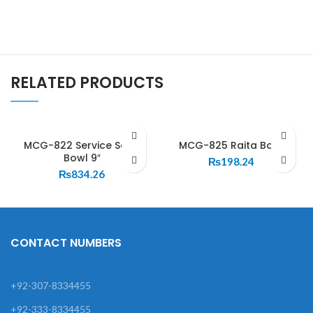
RELATED PRODUCTS
MCG-822 Service Soup
MCG-825 Raita Bowl
Bowl 9″
₨
198.24
₨
834.26
CONTACT NUMBERS
+92-307-8334455
+92-333-8334455