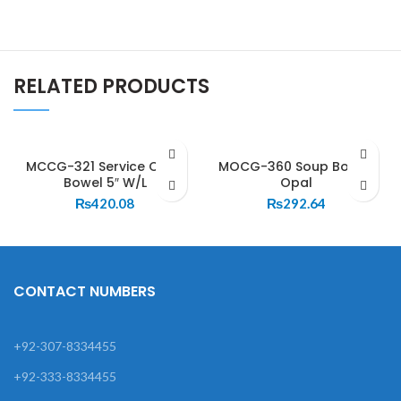
RELATED PRODUCTS
MCCG-321 Service Curry
MOCG-360 Soup Bowl –
Bowel 5″ W/L
Opal
₨
420.08
₨
292.64
CONTACT NUMBERS
+92-307-8334455
+92-333-8334455