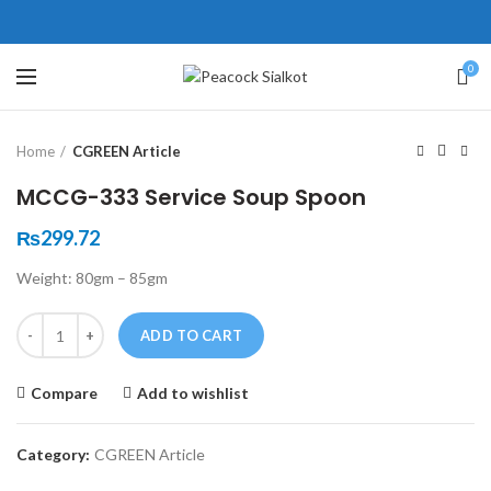
ne # 5 Peshawar
壯陽藥台灣購物
犀利士壯陽藥線上購買
0
Click to enlarge
保持溝通ED經常會在戀愛中造成
學習更多的前戲通常情況下，一
Home
CGREEN Article
麻煩，這不是因為缺乏性生活，而
些前戲都可以很好的幫助你獲得一
是因為缺乏溝通，所以保持談話很
場高質量的夫妻生活。
犀利士
治療
MCCG-333 Service Soup Spoon
重要。
陽痿，其藥理是使陰莖海綿體平滑
威而鋼
隨之而來的就是你們
₨
299.72
的矛盾越來越大，往往這是ED的情
肌放鬆，便於陰莖快速充血達到滿
Weight: 80gm – 85gm
況就會變得更加嚴重。
意的堅硬勃起。在醫學界和陽痿病
患期望下，犀利士作為新一批藥
Quantity
ADD TO CART
物，有其優良特點。
Compare
Add to wishlist
Category:
CGREEN Article