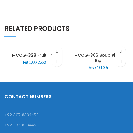
RELATED PRODUCTS
MCCG-328 Fruit Tray
MCCG-306 Soup Plate
Big
₨
1,072.62
₨
710.36
CONTACT NUMBERS
+92-307-8334455
+92-333-8334455