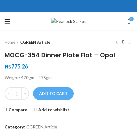
ne # 5 Peshawar
壯陽藥台灣購物
犀利士壯陽藥線上購買
0
Click to enlarge
保持溝通ED經常會在戀愛中造成
學習更多的前戲通常情況下，一
Home
CGREEN Article
麻煩，這不是因為缺乏性生活，而
些前戲都可以很好的幫助你獲得一
是因為缺乏溝通，所以保持談話很
場高質量的夫妻生活。
犀利士
治療
MOCG-354 Dinner Plate Flat – Opal
重要。
陽痿，其藥理是使陰莖海綿體平滑
威而鋼
隨之而來的就是你們
₨
775.26
的矛盾越來越大，往往這是ED的情
肌放鬆，便於陰莖快速充血達到滿
Weight: 470gm – 475gm
況就會變得更加嚴重。
意的堅硬勃起。在醫學界和陽痿病
患期望下，犀利士作為新一批藥
Quantity
ADD TO CART
物，有其優良特點。
Compare
Add to wishlist
Category:
CGREEN Article