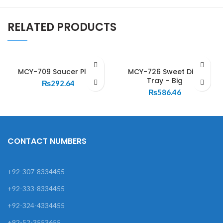
RELATED PRODUCTS
MCY-709 Saucer Plate
MCY-726 Sweet Dish
Tray – Big
₨
292.64
₨
586.46
CONTACT NUMBERS
+92-307-8334455
+92-333-8334455
+92-324-4334455
+92-52-3553655