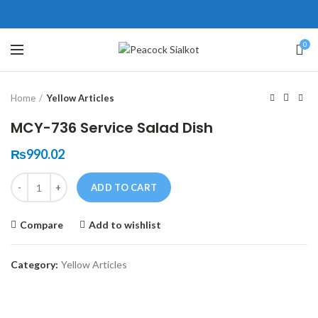
ne # 5 Peshawar
壯陽藥台灣購物
犀利士壯陽藥線上購買
0
Click to enlarge
保持溝通ED經常會在戀愛中造成
學習更多的前戲通常情況下，一
Home
Yellow Articles
麻煩，這不是因為缺乏性生活，而
些前戲都可以很好的幫助你獲得一
是因為缺乏溝通，所以保持談話很
場高質量的夫妻生活。
犀利士
治療
MCY-736 Service Salad Dish
重要。
陽痿，其藥理是使陰莖海綿體平滑
威而鋼
隨之而來的就是你們
₨
990.02
的矛盾越來越大，往往這是ED的情
肌放鬆，便於陰莖快速充血達到滿
Quantity
況就會變得更加嚴重。
意的堅硬勃起。在醫學界和陽痿病
ADD TO CART
患期望下，犀利士作為新一批藥
Compare
Add to wishlist
物，有其優良特點。
Category:
Yellow Articles