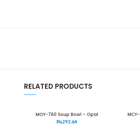
RELATED PRODUCTS
MOY-760 Soup Bowl – Opal
MCY-7
₨
292.64