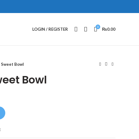
0
LOGIN / REGISTER
₨
0.00
 Sweet Bowl
eet Bowl
t