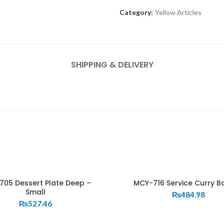
Category:
Yellow Articles
SHIPPING & DELIVERY
05 Dessert Plate Deep –
MCY-716 Service Curry B
Small
₨
484.98
₨
527.46