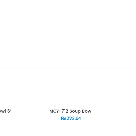
owl 6″
MCY-712 Soup Bowl
₨
292.64