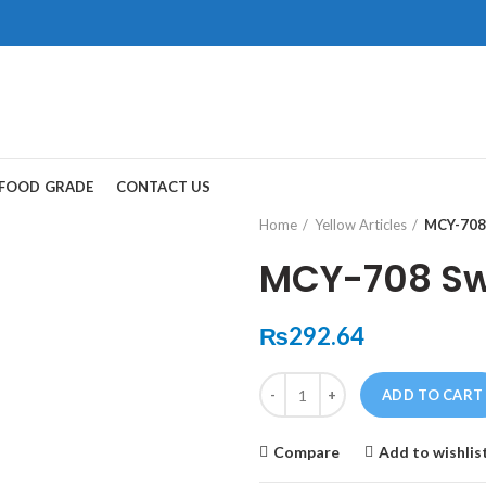
ad, Gwadar.
保持談話很重
犀利士
治療陽
FOOD GRADE
CONTACT US
和陽痿病患期望
Home
Yellow Articles
MCY-708
MCY-708 Sw
₨
292.64
Quantity
ADD TO CART
Compare
Add to wishlis