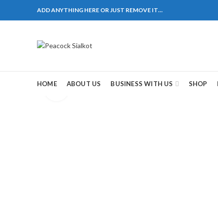
ADD ANYTHING HERE OR JUST REMOVE IT…
1310 Pakistan. HM Comples, Shop# 2, New Airport Ro
ane # 5 Peshawar
煩，這不是因為缺乏性生活，而是因為缺乏溝通，所以
戲都可以很好的幫助你獲得一場高質量的夫妻生活。
HOME
ABOUT US
BUSINESS WITH US
SHOP
Click to enlarge
，便於陰莖快速充血達到滿意的堅硬勃起。在醫學界
越來越大，往往這是ED的情況就會變得更加嚴重。
特點。