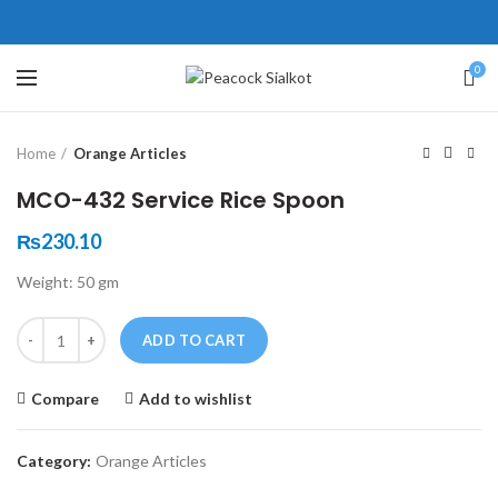
ne # 5 Peshawar
壯陽藥台灣購物
犀利士壯陽藥線上購買
0
Click to enlarge
保持溝通ED經常會在戀愛中造成
學習更多的前戲通常情況下，一
Home
Orange Articles
麻煩，這不是因為缺乏性生活，而
些前戲都可以很好的幫助你獲得一
是因為缺乏溝通，所以保持談話很
場高質量的夫妻生活。
犀利士
治療
MCO-432 Service Rice Spoon
重要。
陽痿，其藥理是使陰莖海綿體平滑
威而鋼
隨之而來的就是你們
₨
230.10
的矛盾越來越大，往往這是ED的情
肌放鬆，便於陰莖快速充血達到滿
Weight: 50 gm
況就會變得更加嚴重。
意的堅硬勃起。在醫學界和陽痿病
患期望下，犀利士作為新一批藥
Quantity
ADD TO CART
物，有其優良特點。
Compare
Add to wishlist
Category:
Orange Articles