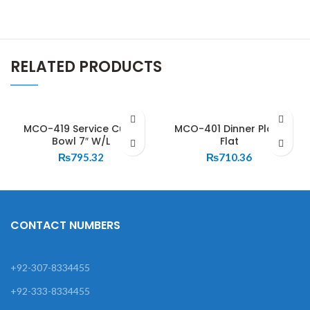
RELATED PRODUCTS
MCO-419 Service Curry
MCO-401 Dinner Plate
Bowl 7″ W/L
Flat
₨
795.32
₨
710.36
CONTACT NUMBERS
+92-307-8334455
+92-333-8334455