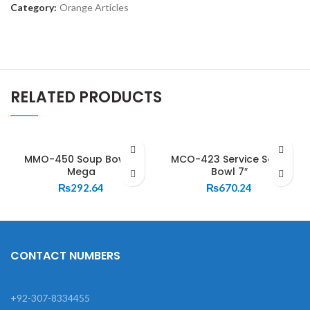
Category:
Orange Articles
RELATED PRODUCTS
MMO-450 Soup Bowl –
MCO-423 Service Soup
Mega
Bowl 7″
₨
292.64
₨
670.24
CONTACT NUMBERS
+92-307-8334455