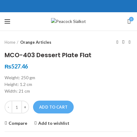
ne # 5 Peshawar
壯陽藥台灣購物
犀利士壯陽藥線上購買
0
Click to enlarge
保持溝通ED經常會在戀愛中造成
學習更多的前戲通常情況下，一
Home
Orange Articles
麻煩，這不是因為缺乏性生活，而
些前戲都可以很好的幫助你獲得一
是因為缺乏溝通，所以保持談話很
場高質量的夫妻生活。
犀利士
治療
MCO-403 Dessert Plate Flat
重要。
陽痿，其藥理是使陰莖海綿體平滑
威而鋼
隨之而來的就是你們
₨
527.46
的矛盾越來越大，往往這是ED的情
肌放鬆，便於陰莖快速充血達到滿
Weight: 250 gm
況就會變得更加嚴重。
意的堅硬勃起。在醫學界和陽痿病
Height: 1.2 cm
患期望下，犀利士作為新一批藥
Width: 21 cm
物，有其優良特點。
Quantity
ADD TO CART
Compare
Add to wishlist