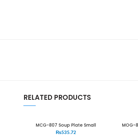
RELATED PRODUCTS
MCG-807 Soup Plate Small
MOG-85
₨
535.72