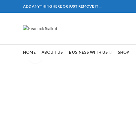
ADD ANYTHING HERE OR JUST REMOVE IT…
1310 Pakistan. HM Comples, Shop# 2, New Airport Ro
ane # 5 Peshawar
煩，這不是因為缺乏性生活，而是因為缺乏溝通，所以
戲都可以很好的幫助你獲得一場高質量的夫妻生活。
HOME
ABOUT US
BUSINESS WITH US
SHOP
Click to enlarge
，便於陰莖快速充血達到滿意的堅硬勃起。在醫學界
越來越大，往往這是ED的情況就會變得更加嚴重。
特點。