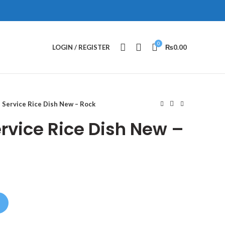
0
LOGIN / REGISTER
₨
0.00
Service Rice Dish New – Rock
vice Rice Dish New –