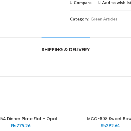
Compare
Add to wishlis
Category:
Green Articles
SHIPPING & DELIVERY
4 Dinner Plate Flat – Opal
MCG-808 Sweet Bow
₨
775.26
₨
292.64