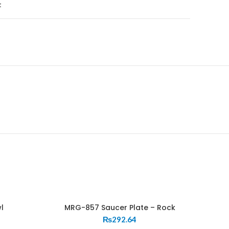
t
l
MRG-857 Saucer Plate – Rock
₨
292.64