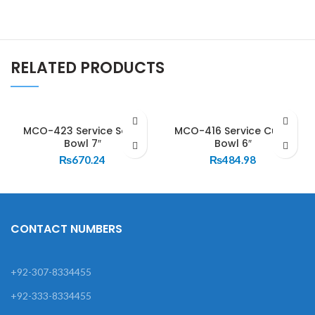
RELATED PRODUCTS
MCO-423 Service Soup
MCO-416 Service Curry
Bowl 7″
Bowl 6″
₨
670.24
₨
484.98
CONTACT NUMBERS
+92-307-8334455
+92-333-8334455