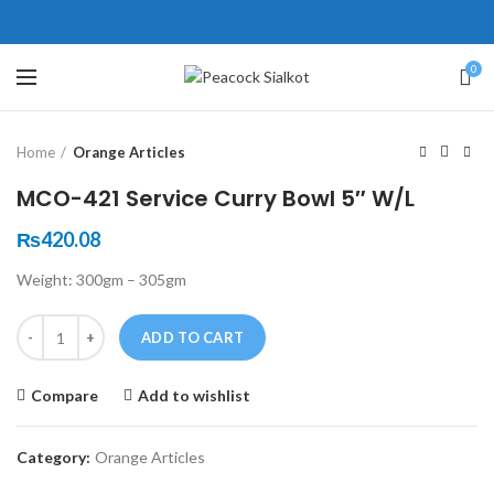
ne # 5 Peshawar
壯陽藥台灣購物
犀利士壯陽藥線上購買
0
Click to enlarge
保持溝通ED經常會在戀愛中造成
學習更多的前戲通常情況下，一
Home
Orange Articles
麻煩，這不是因為缺乏性生活，而
些前戲都可以很好的幫助你獲得一
是因為缺乏溝通，所以保持談話很
場高質量的夫妻生活。
犀利士
治療
MCO-421 Service Curry Bowl 5″ W/L
重要。
陽痿，其藥理是使陰莖海綿體平滑
威而鋼
隨之而來的就是你們
₨
420.08
的矛盾越來越大，往往這是ED的情
肌放鬆，便於陰莖快速充血達到滿
Weight: 300gm – 305gm
況就會變得更加嚴重。
意的堅硬勃起。在醫學界和陽痿病
患期望下，犀利士作為新一批藥
Quantity
ADD TO CART
物，有其優良特點。
Compare
Add to wishlist
Category:
Orange Articles