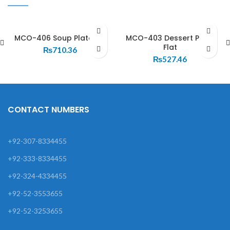
MCO-406 Soup Plate Big
MCO-403 Dessert Plate
Flat
₨
710.36
₨
527.46
CONTACT NUMBERS
+92-307-8334455
+92-333-8334455
+92-324-4334455
+92-52-3553655
+92-52-3253655