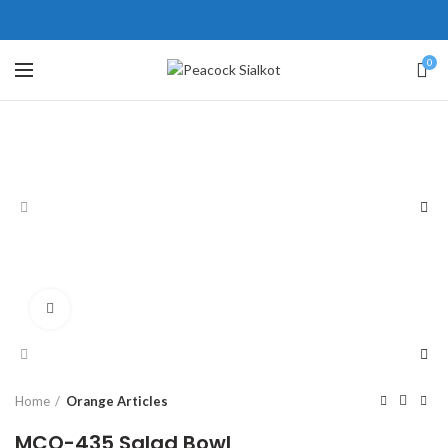
ne # 5 Peshawar
壯陽藥台灣購物
犀利士壯陽藥線上購買
0
保持溝通ED經常會在戀愛中造成
學習更多的前戲通常情況下，一
麻煩，這不是因為缺乏性生活，而
些前戲都可以很好的幫助你獲得一
是因為缺乏溝通，所以保持談話很
場高質量的夫妻生活。
犀利士
治療
重要。
陽痿，其藥理是使陰莖海綿體平滑
威而鋼
隨之而來的就是你們
的矛盾越來越大，往往這是ED的情
肌放鬆，便於陰莖快速充血達到滿
況就會變得更加嚴重。
意的堅硬勃起。在醫學界和陽痿病
患期望下，犀利士作為新一批藥
Click to enlarge
物，有其優良特點。
Home
Orange Articles
MCO-435 Salad Bowl