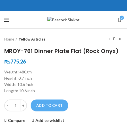
ne # 5 Peshawar
壯陽藥台灣購物
犀利士壯陽藥線上購買
0
Click to enlarge
保持溝通ED經常會在戀愛中造成
學習更多的前戲通常情況下，一
Home
Yellow Articles
麻煩，這不是因為缺乏性生活，而
些前戲都可以很好的幫助你獲得一
是因為缺乏溝通，所以保持談話很
場高質量的夫妻生活。
犀利士
治療
MROY-761 Dinner Plate Flat (Rock Onyx)
重要。
陽痿，其藥理是使陰莖海綿體平滑
威而鋼
隨之而來的就是你們
₨
775.26
的矛盾越來越大，往往這是ED的情
肌放鬆，便於陰莖快速充血達到滿
Weight: 480gm
況就會變得更加嚴重。
意的堅硬勃起。在醫學界和陽痿病
Height: 0.7 inch
患期望下，犀利士作為新一批藥
Width: 10.6 inch
物，有其優良特點。
Length: 10.6 inch
Quantity
ADD TO CART
Compare
Add to wishlist