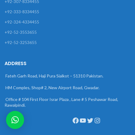
+92-307-8334455
+92-333-8334455
+92-324-4334455
+92-52-3553655
+92-52-3253655
ADDRESS
Fateh Garh Road, Haji Pura Sialkot – 51310 Pakistan.
HM Comples, Shop# 2, New Airport Road, Gwadar.
Office # 104 First Floor Israr Plaza , Lane # 5 Peshawar Road,
Rawalpindi.
Facebook
YouTube
Twitter
Instagram