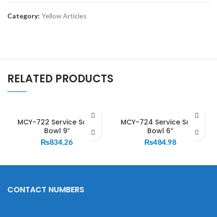
Category:
Yellow Articles
RELATED PRODUCTS
MCY-722 Service Soup
MCY-724 Service Soup
Bowl 9″
Bowl 6”
₨
834.26
₨
484.98
CONTACT NUMBERS