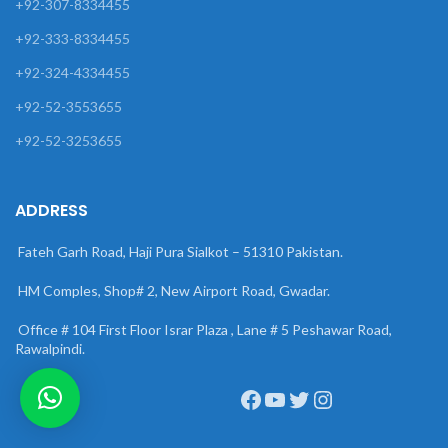
+92-307-8334455
+92-333-8334455
+92-324-4334455
+92-52-3553655
+92-52-3253655
ADDRESS
Fateh Garh Road, Haji Pura Sialkot – 51310 Pakistan.
HM Comples, Shop# 2, New Airport Road, Gwadar.
Office # 104 First Floor Israr Plaza , Lane # 5 Peshawar Road,
Rawalpindi.
Facebook
YouTube
Twitter
Instagram