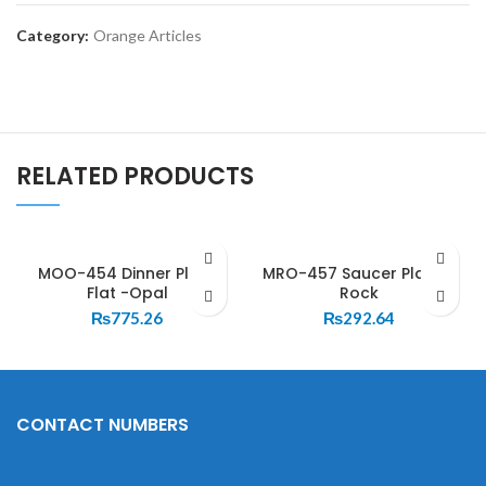
Category:
Orange Articles
RELATED PRODUCTS
MOO-454 Dinner Plate
MRO-457 Saucer Plate –
Flat -Opal
Rock
₨
775.26
₨
292.64
CONTACT NUMBERS