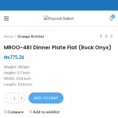
ne # 5 Peshawar
壯陽藥台灣購物
犀利士壯陽藥線上購買
0
Click to enlarge
保持溝通ED經常會在戀愛中造成
學習更多的前戲通常情況下，一
Home
Orange Articles
麻煩，這不是因為缺乏性生活，而
些前戲都可以很好的幫助你獲得一
是因為缺乏溝通，所以保持談話很
場高質量的夫妻生活。
犀利士
治療
MROO-461 Dinner Plate Flat (Rock Onyx)
重要。
陽痿，其藥理是使陰莖海綿體平滑
威而鋼
隨之而來的就是你們
₨
775.26
的矛盾越來越大，往往這是ED的情
肌放鬆，便於陰莖快速充血達到滿
Weight: 480gm
況就會變得更加嚴重。
意的堅硬勃起。在醫學界和陽痿病
Height: 0.7 inch
患期望下，犀利士作為新一批藥
Width: 10.6 inch
物，有其優良特點。
Length: 10.6 inch
Quantity
ADD TO CART
Compare
Add to wishlist