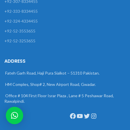
+92-307-8334455
+92-333-8334455
+92-324-4334455
+92-52-3553655
+92-52-3253655
ADDRESS
Fateh Garh Road, Haji Pura Sialkot – 51310 Pakistan.
HM Comples, Shop# 2, New Airport Road, Gwadar.
Office # 104 First Floor Israr Plaza , Lane # 5 Peshawar Road,
Rawalpindi.
Facebook
YouTube
Twitter
Instagram