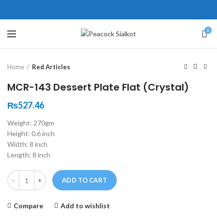
ne # 5 Peshawar
壯陽藥台灣購物
犀利士壯陽藥線上購買
0
Click to enlarge
保持溝通ED經常會在戀愛中造成
學習更多的前戲通常情況下，一
Home
Red Articles
麻煩，這不是因為缺乏性生活，而
些前戲都可以很好的幫助你獲得一
是因為缺乏溝通，所以保持談話很
場高質量的夫妻生活。
犀利士
治療
MCR-143 Dessert Plate Flat (Crystal)
重要。
陽痿，其藥理是使陰莖海綿體平滑
威而鋼
隨之而來的就是你們
₨
527.46
的矛盾越來越大，往往這是ED的情
肌放鬆，便於陰莖快速充血達到滿
Weight: 270gm
況就會變得更加嚴重。
意的堅硬勃起。在醫學界和陽痿病
Height: 0.6 inch
患期望下，犀利士作為新一批藥
Width: 8 inch
物，有其優良特點。
Length: 8 inch
Quantity
ADD TO CART
Compare
Add to wishlist