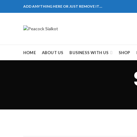
ADD ANYTHING HERE OR JUST REMOVE IT…
HOME
ABOUT US
BUSINESS WITH US
SHOP
kot – 51310 Pakistan. HM Comples, Shop# 2, New Airp
aza , Lane # 5 Peshawar
造成麻煩，這不是因為缺乏性生活，而是因為缺乏溝通
一些前戲都可以很好的幫助你獲得一場高質量的夫妻
肌放鬆，便於陰莖快速充血達到滿意的堅硬勃起。在
的矛盾越來越大，往往這是ED的情況就會變得更加嚴
其優良特點。