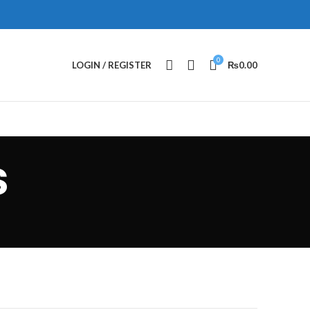
0
LOGIN / REGISTER
₨
0.00
s