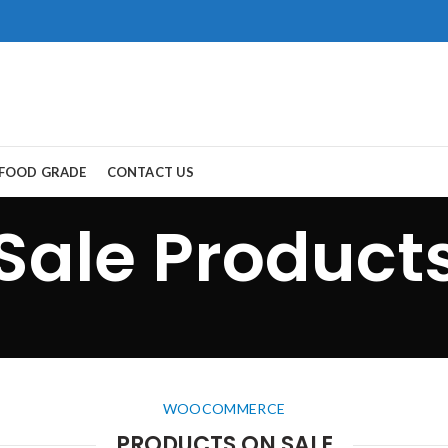
FOOD GRADE
CONTACT US
Sale Product
ort Road, Gwadar.
，所以保持談話很重
生活。
犀利士
治療陽
醫學界和陽痿病患期望
重。
WOOCOMMERCE
PRODUCTS ON SALE