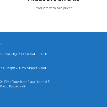
Products with sale prices
S
 Road, Haji Pura Sialkot – 51310
s, Shop# 2, New Airport Road,
4 First Floor Israr Plaza , Lane # 5
Road, Rawalpindi.