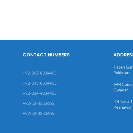
CONTACT NUMBERS
ADDRES
Fateh Garh
Pakistan.
+92-307-8334455
+92-333-8334455
HM Comple
Gwadar.
+92-324-4334455
Office # 10
+92-52-3553655
Peshawar 
+92-52-3253655