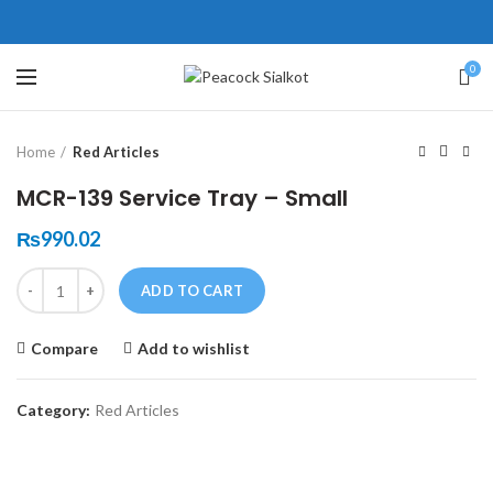
ne # 5 Peshawar
壯陽藥台灣購物
犀利士壯陽藥線上購買
0
Click to enlarge
保持溝通ED經常會在戀愛中造成
學習更多的前戲通常情況下，一
Home
Red Articles
麻煩，這不是因為缺乏性生活，而
些前戲都可以很好的幫助你獲得一
是因為缺乏溝通，所以保持談話很
場高質量的夫妻生活。
犀利士
治療
MCR-139 Service Tray – Small
重要。
陽痿，其藥理是使陰莖海綿體平滑
威而鋼
隨之而來的就是你們
₨
990.02
的矛盾越來越大，往往這是ED的情
肌放鬆，便於陰莖快速充血達到滿
Quantity
況就會變得更加嚴重。
意的堅硬勃起。在醫學界和陽痿病
ADD TO CART
患期望下，犀利士作為新一批藥
Compare
Add to wishlist
物，有其優良特點。
Category:
Red Articles