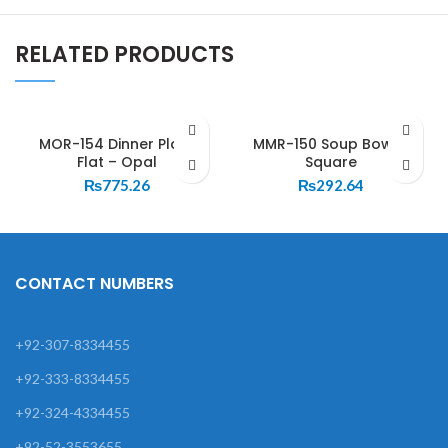
RELATED PRODUCTS
MOR-154 Dinner Plate
MMR-150 Soup Bowl –
Flat – Opal
Square
₨
775.26
₨
292.64
CONTACT NUMBERS
+92-307-8334455
+92-333-8334455
+92-324-4334455
+92-52-3553655