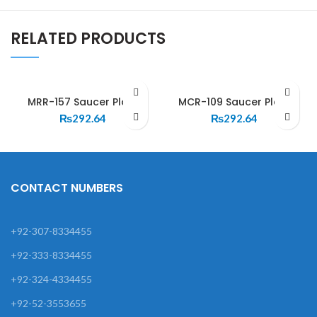
RELATED PRODUCTS
MRR-157 Saucer Plate
MCR-109 Saucer Plate
₨
292.64
₨
292.64
CONTACT NUMBERS
+92-307-8334455
+92-333-8334455
+92-324-4334455
+92-52-3553655