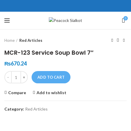
ne # 5 Peshawar
壯陽藥台灣購物
犀利士壯陽藥線上購買
0
Click to enlarge
保持溝通ED經常會在戀愛中造成
學習更多的前戲通常情況下，一
Home
Red Articles
麻煩，這不是因為缺乏性生活，而
些前戲都可以很好的幫助你獲得一
是因為缺乏溝通，所以保持談話很
場高質量的夫妻生活。
犀利士
治療
MCR-123 Service Soup Bowl 7″
重要。
陽痿，其藥理是使陰莖海綿體平滑
威而鋼
隨之而來的就是你們
₨
670.24
的矛盾越來越大，往往這是ED的情
肌放鬆，便於陰莖快速充血達到滿
Quantity
況就會變得更加嚴重。
意的堅硬勃起。在醫學界和陽痿病
ADD TO CART
患期望下，犀利士作為新一批藥
Compare
Add to wishlist
物，有其優良特點。
Category:
Red Articles