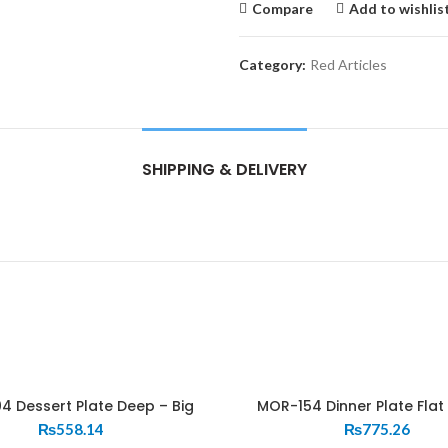
Compare
Add to wishlis
Category:
Red Articles
SHIPPING & DELIVERY
4 Dessert Plate Deep – Big
MOR-154 Dinner Plate Flat
₨
558.14
₨
775.26