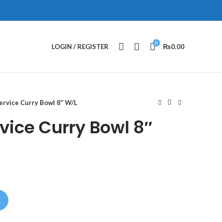
0
LOGIN / REGISTER
₨
0.00
rvice Curry Bowl 8″ W/L
vice Curry Bowl 8″