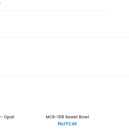
t
 – Opal
MCR-108 Sweet Bowl
₨
292.64