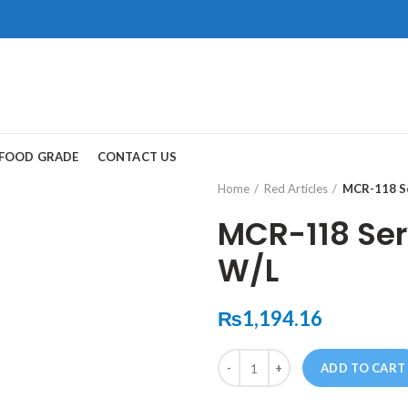
ad, Gwadar.
保持談話很重
犀利士
治療陽
FOOD GRADE
CONTACT US
和陽痿病患期望
Home
Red Articles
MCR-118 Se
MCR-118 Ser
W/L
₨
1,194.16
Quantity
ADD TO CART