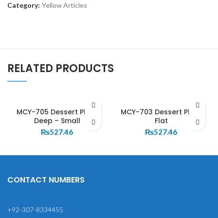
Category:
Yellow Articles
RELATED PRODUCTS
MCY-705 Dessert Plate
MCY-703 Dessert Plate
Deep – Small
Flat
₨
527.46
₨
527.46
CONTACT NUMBERS
+92-307-8334455