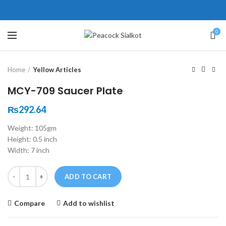
ne # 5 Peshawar
壯陽藥台灣購物
犀利士壯陽藥線上購買
0
Click to enlarge
保持溝通ED經常會在戀愛中造成
學習更多的前戲通常情況下，一
Home
Yellow Articles
麻煩，這不是因為缺乏性生活，而
些前戲都可以很好的幫助你獲得一
是因為缺乏溝通，所以保持談話很
場高質量的夫妻生活。
犀利士
治療
MCY-709 Saucer Plate
重要。
陽痿，其藥理是使陰莖海綿體平滑
威而鋼
隨之而來的就是你們
₨
292.64
的矛盾越來越大，往往這是ED的情
肌放鬆，便於陰莖快速充血達到滿
Weight: 105gm
況就會變得更加嚴重。
意的堅硬勃起。在醫學界和陽痿病
Height: 0.5 inch
患期望下，犀利士作為新一批藥
Width: 7 inch
物，有其優良特點。
Quantity
ADD TO CART
Compare
Add to wishlist