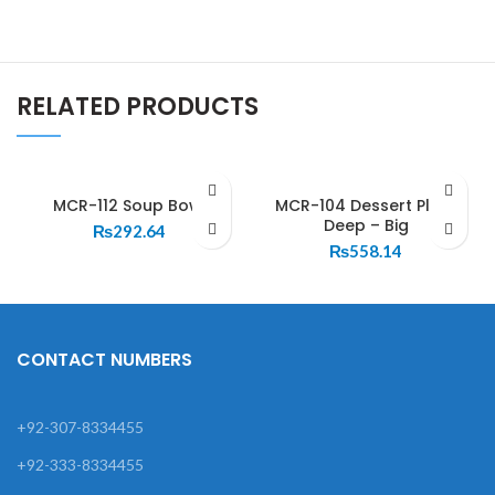
RELATED PRODUCTS
MCR-112 Soup Bowl
MCR-104 Dessert Plate
Deep – Big
₨
292.64
₨
558.14
CONTACT NUMBERS
+92-307-8334455
+92-333-8334455