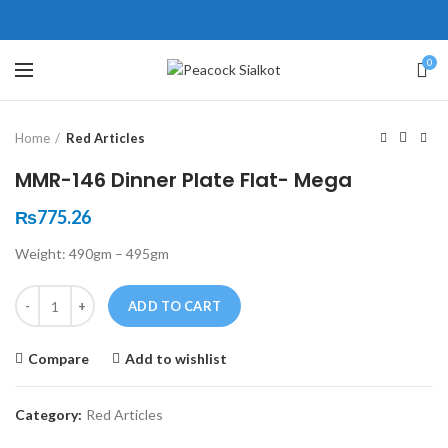
ne # 5 Peshawar
壯陽藥台灣購物
犀利士壯陽藥線上購買
0
Click to enlarge
保持溝通ED經常會在戀愛中造成
學習更多的前戲通常情況下，一
Home
Red Articles
麻煩，這不是因為缺乏性生活，而
些前戲都可以很好的幫助你獲得一
是因為缺乏溝通，所以保持談話很
場高質量的夫妻生活。
犀利士
治療
MMR-146 Dinner Plate Flat- Mega
重要。
陽痿，其藥理是使陰莖海綿體平滑
威而鋼
隨之而來的就是你們
₨
775.26
的矛盾越來越大，往往這是ED的情
肌放鬆，便於陰莖快速充血達到滿
Weight: 490gm – 495gm
況就會變得更加嚴重。
意的堅硬勃起。在醫學界和陽痿病
患期望下，犀利士作為新一批藥
Quantity
ADD TO CART
物，有其優良特點。
Compare
Add to wishlist
Category:
Red Articles