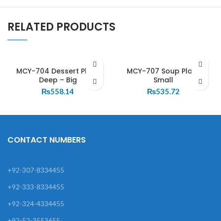
RELATED PRODUCTS
MCY-704 Dessert Plate
MCY-707 Soup Plate
Deep – Big
Small
₨
558.14
₨
535.72
CONTACT NUMBERS
+92-307-8334455
+92-333-8334455
+92-324-4334455
+92-52-3553655