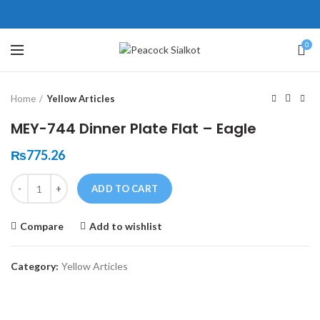
ne # 5 Peshawar
壯陽藥台灣購物
犀利士壯陽藥線上購買
0
Click to enlarge
保持溝通ED經常會在戀愛中造成
學習更多的前戲通常情況下，一
Home
Yellow Articles
麻煩，這不是因為缺乏性生活，而
些前戲都可以很好的幫助你獲得一
是因為缺乏溝通，所以保持談話很
場高質量的夫妻生活。
犀利士
治療
MEY-744 Dinner Plate Flat – Eagle
重要。
陽痿，其藥理是使陰莖海綿體平滑
威而鋼
隨之而來的就是你們
₨
775.26
的矛盾越來越大，往往這是ED的情
肌放鬆，便於陰莖快速充血達到滿
Quantity
況就會變得更加嚴重。
意的堅硬勃起。在醫學界和陽痿病
ADD TO CART
患期望下，犀利士作為新一批藥
Compare
Add to wishlist
物，有其優良特點。
Category:
Yellow Articles