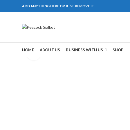
ADD ANYTHING HERE OR JUST REMOVE IT…
1310 Pakistan. HM Comples, Shop# 2, New Airport Ro
ane # 5 Peshawar
煩，這不是因為缺乏性生活，而是因為缺乏溝通，所以
戲都可以很好的幫助你獲得一場高質量的夫妻生活。
HOME
ABOUT US
BUSINESS WITH US
SHOP
Click to enlarge
，便於陰莖快速充血達到滿意的堅硬勃起。在醫學界
越來越大，往往這是ED的情況就會變得更加嚴重。
特點。