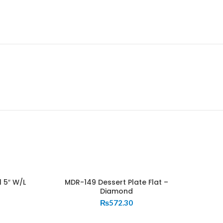
 5″ W/L
MDR-149 Dessert Plate Flat –
Diamond
₨
572.30