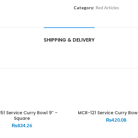
Category:
Red Articles
SHIPPING & DELIVERY
51 Service Curry Bowl 9” –
MCR-121 Service Curry Bowl
Square
₨
420.08
₨
834.26