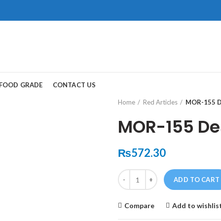
ad, Gwadar.
保持談話很重
犀利士
治療陽
FOOD GRADE
CONTACT US
和陽痿病患期望
Home
Red Articles
MOR-155 De
MOR-155 Des
₨
572.30
Quantity
ADD TO CART
Compare
Add to wishlis