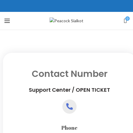
ne # 5 Peshawar
壯陽藥台灣購物
犀利士壯陽藥線上購買
0
保持溝通ED經常會在戀愛中造成
學習更多的前戲通常情況下，一
麻煩，這不是因為缺乏性生活，而
些前戲都可以很好的幫助你獲得一
是因為缺乏溝通，所以保持談話很
場高質量的夫妻生活。
犀利士
治療
重要。
陽痿，其藥理是使陰莖海綿體平滑
威而鋼
隨之而來的就是你們
的矛盾越來越大，往往這是ED的情
肌放鬆，便於陰莖快速充血達到滿
Contact Number
況就會變得更加嚴重。
意的堅硬勃起。在醫學界和陽痿病
患期望下，犀利士作為新一批藥
Support Center / OPEN TICKET
物，有其優良特點。
Phone