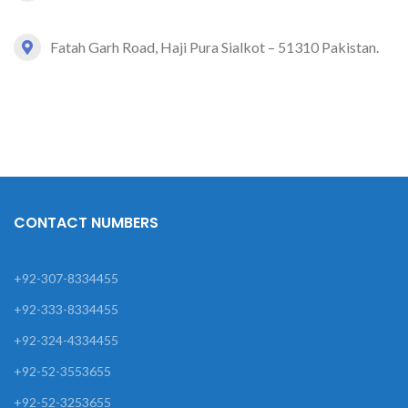
Fatah Garh Road, Haji Pura Sialkot – 51310 Pakistan.
CONTACT NUMBERS
+92-307-8334455
+92-333-8334455
+92-324-4334455
+92-52-3553655
+92-52-3253655