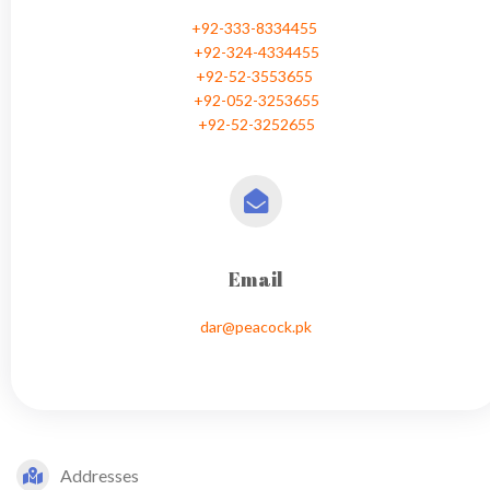
+92-333-8334455
+92-324-4334455
+92-52-3553655
+92-052-3253655
+92-52-3252655
Email
dar@peacock.pk
Address​es