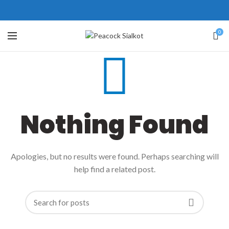
ne # 5 Peshawar
壯陽藥台灣購物
犀利士壯陽藥線上購買
0
保持溝通ED經常會在戀愛中造成
學習更多的前戲通常情況下，一
麻煩，這不是因為缺乏性生活，而
些前戲都可以很好的幫助你獲得一
是因為缺乏溝通，所以保持談話很
場高質量的夫妻生活。
犀利士
治療
重要。
陽痿，其藥理是使陰莖海綿體平滑
威而鋼
隨之而來的就是你們
Nothing Found
的矛盾越來越大，往往這是ED的情
肌放鬆，便於陰莖快速充血達到滿
況就會變得更加嚴重。
意的堅硬勃起。在醫學界和陽痿病
患期望下，犀利士作為新一批藥
Apologies, but no results were found. Perhaps searching will
物，有其優良特點。
help find a related post.