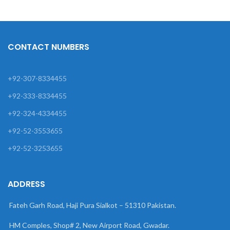
CONTACT NUMBERS
+92-307-8334455
+92-333-8334455
+92-324-4334455
+92-52-3553655
+92-52-3253655
ADDRESS
Fateh Garh Road, Haji Pura Sialkot – 51310 Pakistan.
HM Comples, Shop# 2, New Airport Road, Gwadar.